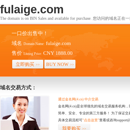
fulaige.com
The domain is on BIN Sales and available for purchase. 您访问的
一口价出售中！
域名
fulaige.com
Domain Name:
售价
CNY 1888.00
Listing Price:
立即购买
BUY NOW
>>
>>
域名交易方式：
通过金名网(4.cn) 中介交易
金名网(4.cn)是全球领先的域名交易服务机
简单、安全、专业的第三方服务！ 为了保证交
具体交易流程可
“点击这里”
查看或咨询support@
我要购买
>>