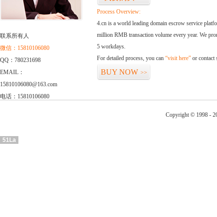
Process Overview:
4.cn is a world leading domain escrow service plat
million RMB transaction volume every year. We promi
联系所有人
5 workdays.
微信：15810106080
For detailed process, you can
“visit here”
or contact
QQ：780231698
BUY NOW
EMAIL：
>>
15810106080@163.com
电话：15810106080
Copyright © 1998 - 20
51La